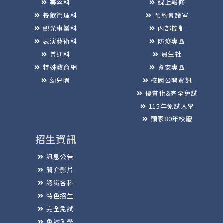
美容科
線上報修
餐飲管理科
預約會議室
觀光事業科
內部控制
表演藝術科
防疫專區
普通科
員生社
特殊教育網
資安專區
幼兒園
校園公開資訊
優質化&完全免試
115年免試入學
頭家80年校慶
招生資訊
訊息公告
簡介影片
認識各科
特色招生
完全免試
免試入學