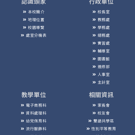
認識頭家
行政單位
本校簡介
校長室
地理位置
教務處
校園導覽
學務處
處室分機表
總務處
實習處
輔導室
圖書館
進修部
人事室
主計室
教學單位
相關資訊
電子商務科
家長會
資料處理科
校友會
幼兒保育科
雙語共學區
流行服飾科
性別平等教育