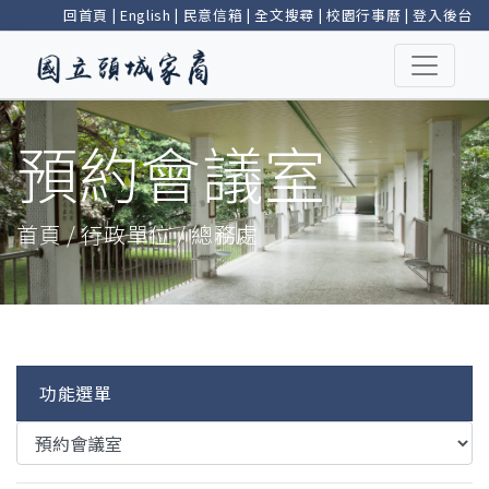
回首頁
|
English
|
民意信箱
|
全文搜尋
|
校園行事曆
|
登入後台
預約會議室
首頁 / 行政單位 / 總務處
功能選單