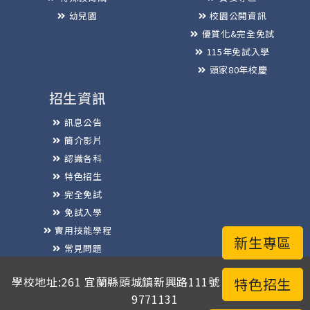
幼兒園
校園公開資訊
優質化&完全免試
115年免試入學
頭家80年校慶
招生資訊
訊息公告
簡介影片
認識各科
特色招生
完全免試
免試入學
實用技能學程
新生專區
常見問題
榮譽榜
學校地址:261 宜蘭縣頭城鎮新興路111號 / 電話總機:03-
特色招生
9771131