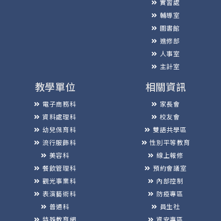
實習處
輔導室
圖書館
進修部
人事室
主計室
教學單位
相關資訊
電子商務科
家長會
資料處理科
校友會
幼兒保育科
雙語共學區
流行服飾科
性別平等教育
美容科
線上報修
餐飲管理科
預約會議室
觀光事業科
內部控制
表演藝術科
防疫專區
普通科
員生社
特殊教育網
資安專區