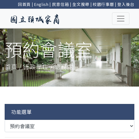
回首頁
|
English
|
民意信箱
|
全文搜尋
|
校園行事曆
|
登入後台
預約會議室
首頁 / 行政單位 / 總務處
功能選單