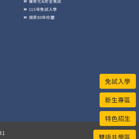
優質化&完全免試
115年免試入學
頭家80年校慶
免試入學
新生專區
特色招生
31
雙語共學區