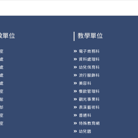
政單位
教學單位
室
電子商務科
處
資料處理科
處
幼兒保育科
處
流行服飾科
處
美容科
室
餐飲管理科
館
觀光事業科
部
表演藝術科
室
普通科
室
特殊教育網
幼兒園