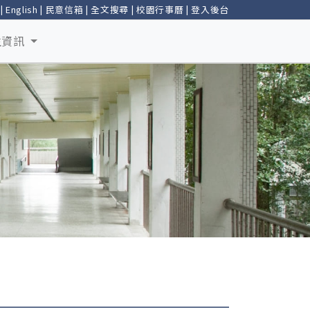
|
English
|
民意信箱
|
全文搜尋
|
校園行事曆
|
登入後台
生資訊