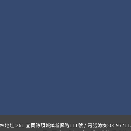
校地址:261 宜蘭縣頭城鎮新興路111號 / 電話總機:03-97711