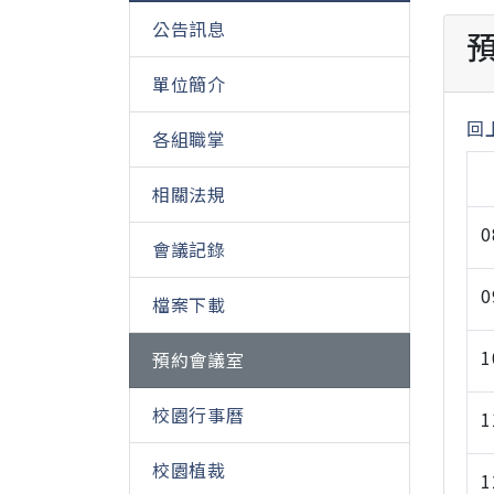
公告訊息
預
單位簡介
回
各組職掌
相關法規
0
會議記錄
0
檔案下載
1
預約會議室
校園行事曆
1
校園植裁
1