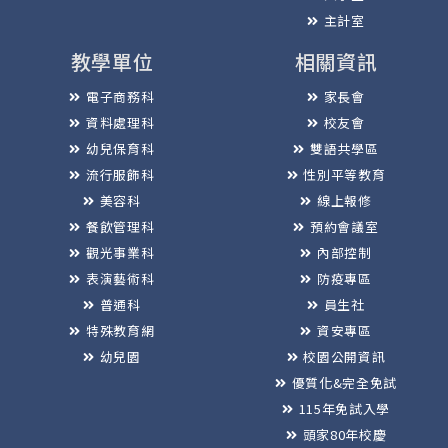
主計室
教學單位
相關資訊
電子商務科
家長會
資料處理科
校友會
幼兒保育科
雙語共學區
流行服飾科
性別平等教育
美容科
線上報修
餐飲管理科
預約會議室
觀光事業科
內部控制
表演藝術科
防疫專區
普通科
員生社
特殊教育網
資安專區
幼兒園
校園公開資訊
優質化&完全免試
115年免試入學
頭家80年校慶