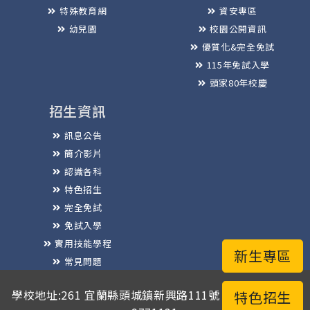
特殊教育網
資安專區
幼兒園
校園公開資訊
優質化&完全免試
115年免試入學
頭家80年校慶
招生資訊
訊息公告
簡介影片
認識各科
特色招生
完全免試
免試入學
實用技能學程
新生專區
常見問題
榮譽榜
學校地址:261 宜蘭縣頭城鎮新興路111號 / 電話總機:03-
特色招生