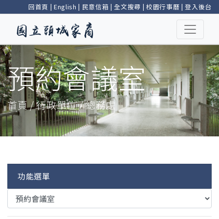
回首頁
|
English
|
民意信箱
|
全文搜尋
|
校園行事曆
|
登入後台
預約會議室
首頁 / 行政單位 / 總務處
功能選單