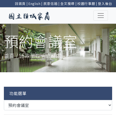
回首頁
|
English
|
民意信箱
|
全文搜尋
|
校園行事曆
|
登入後台
預約會議室
首頁 / 行政單位 / 總務處
功能選單