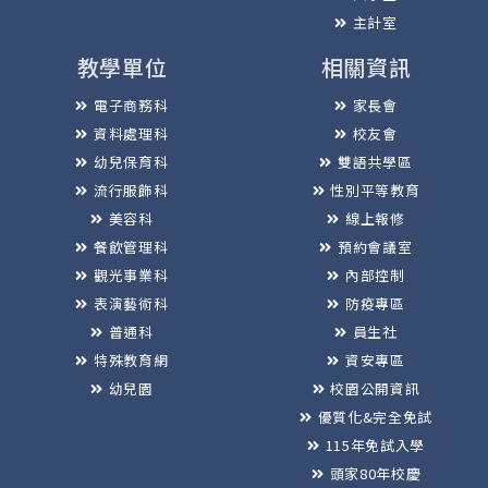
主計室
教學單位
相關資訊
電子商務科
家長會
資料處理科
校友會
幼兒保育科
雙語共學區
流行服飾科
性別平等教育
美容科
線上報修
餐飲管理科
預約會議室
觀光事業科
內部控制
表演藝術科
防疫專區
普通科
員生社
特殊教育網
資安專區
幼兒園
校園公開資訊
優質化&完全免試
115年免試入學
頭家80年校慶