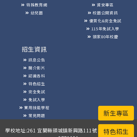
特殊教育網
資安專區
幼兒園
校園公開資訊
優質化&完全免試
115年免試入學
頭家80年校慶
招生資訊
訊息公告
簡介影片
認識各科
特色招生
完全免試
免試入學
實用技能學程
新生專區
常見問題
榮譽榜
學校地址:261 宜蘭縣頭城鎮新興路111號 / 電話總機:03-
特色招生