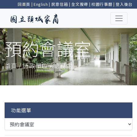
回首頁
|
English
|
民意信箱
|
全文搜尋
|
校園行事曆
|
登入後台
預約會議室
首頁 / 行政單位 / 總務處
功能選單