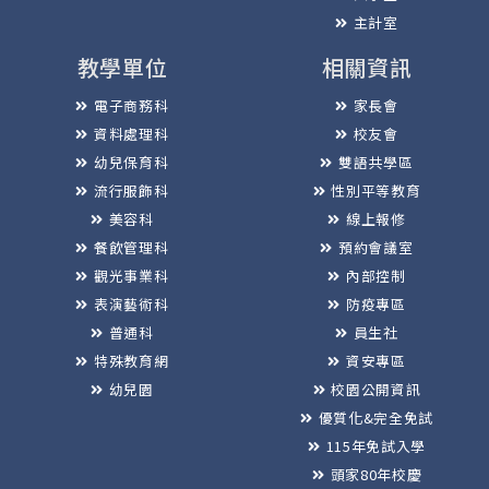
主計室
教學單位
相關資訊
電子商務科
家長會
資料處理科
校友會
幼兒保育科
雙語共學區
流行服飾科
性別平等教育
美容科
線上報修
餐飲管理科
預約會議室
觀光事業科
內部控制
表演藝術科
防疫專區
普通科
員生社
特殊教育網
資安專區
幼兒園
校園公開資訊
優質化&完全免試
115年免試入學
頭家80年校慶