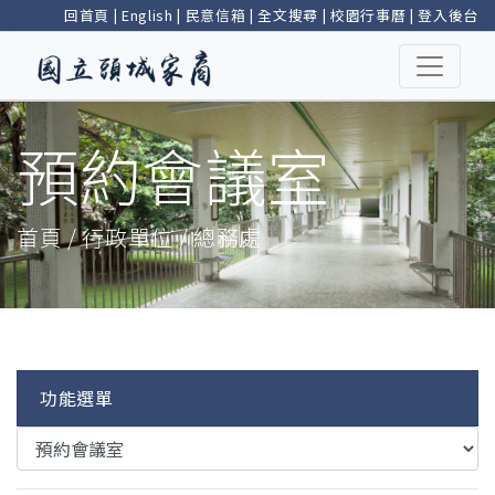
回首頁
|
English
|
民意信箱
|
全文搜尋
|
校園行事曆
|
登入後台
預約會議室
首頁 / 行政單位 / 總務處
功能選單