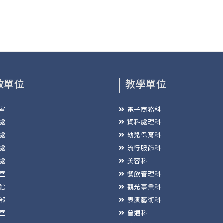
政單位
教學單位
室
電子商務科
處
資料處理科
處
幼兒保育科
處
流行服飾科
處
美容科
室
餐飲管理科
館
觀光事業科
部
表演藝術科
室
普通科