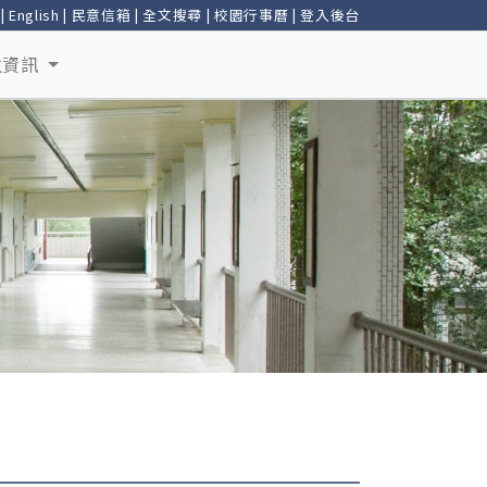
|
English
|
民意信箱
|
全文搜尋
|
校園行事曆
|
登入後台
生資訊