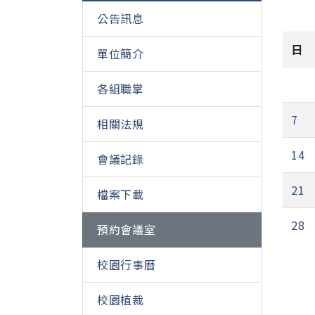
公告訊息
日
單位簡介
各組職掌
7
相關法規
14
會議記錄
21
檔案下載
28
預約會議室
校園行事曆
校園植裁