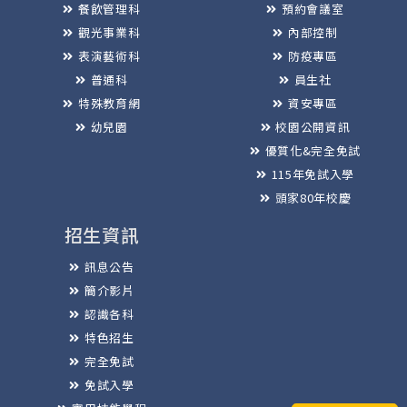
餐飲管理科
預約會議室
觀光事業科
內部控制
表演藝術科
防疫專區
普通科
員生社
特殊教育網
資安專區
幼兒園
校園公開資訊
優質化&完全免試
115年免試入學
頭家80年校慶
招生資訊
訊息公告
簡介影片
認識各科
特色招生
完全免試
免試入學