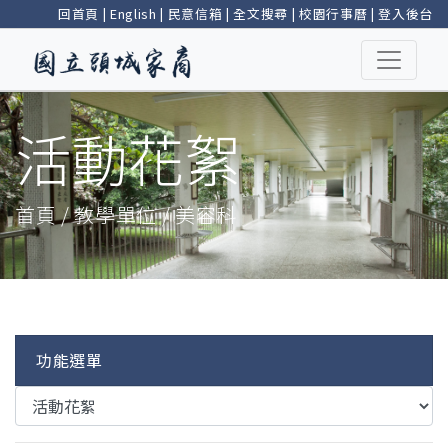
回首頁
|
English
|
民意信箱
|
全文搜尋
|
校園行事曆
|
登入後台
活動花絮
首頁 / 教學單位 / 美容科
功能選單