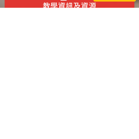
教學資訊及資源
課表查詢
課表查詢(進修部)
教師公開授課
優質化&完全免試
教室電影院公播大平臺
TOP Video多媒體影音中心
吹夢茶壺~兒童茶故事~