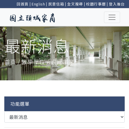
回首頁
|
English
|
民意信箱
|
全文搜尋
|
校園行事曆
|
登入後台
最新消息
首頁 / 教學單位 / 觀光事業科
功能選單