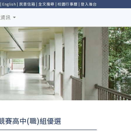
|
English
|
民意信箱
|
全文搜尋
|
校園行事曆
|
登入後台
生資訊
競賽高中(職)組優選