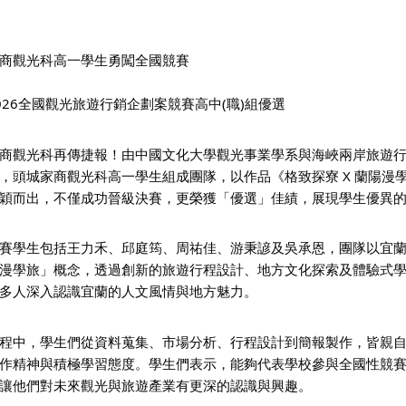
商觀光科高一學生勇闖全國競賽
026全國觀光旅遊行銷企劃案競賽高中(職)組優選
商觀光科再傳捷報！由中國文化大學觀光事業學系與海峽兩岸旅遊行
，頭城家商觀光科高一學生組成團隊，以作品《格致探寮 X 蘭陽漫
穎而出，不僅成功晉級決賽，更榮獲「優選」佳績，展現學生優異
賽學生包括王力禾、邱庭筠、周祐佳、游秉諺及吳承恩，團隊以宜
漫學旅」概念，透過創新的旅遊行程設計、地方文化探索及體驗式
多人深入認識宜蘭的人文風情與地方魅力。
程中，學生們從資料蒐集、市場分析、行程設計到簡報製作，皆親
作精神與積極學習態度。學生們表示，能夠代表學校參與全國性競
讓他們對未來觀光與旅遊產業有更深的認識與興趣。