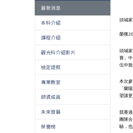
最新消息
頭城家
本科介紹
榮獲2
課程介紹
頭城家
觀光科介紹影片
賽」中
伍中脫
檢定證照
本次參
專業教室
「蘭陽
望讓更
師資成員
未來發展
競賽過
團隊合
榮譽榜
驗，也