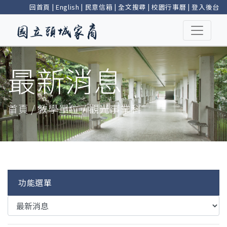
回首頁
|
English
|
民意信箱
|
全文搜尋
|
校園行事曆
|
登入後台
最新消息
首頁 / 教學單位 / 觀光事業科
功能選單