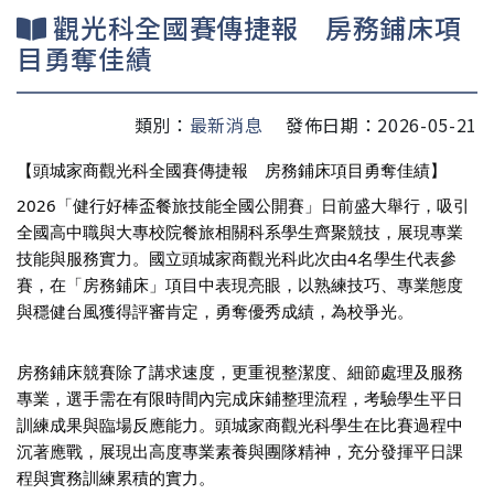
觀光科全國賽傳捷報 房務鋪床項
目勇奪佳績
類別：
最新消息
發佈日期：2026-05-21
【頭城家商觀光科全國賽傳捷報　房務鋪床項目勇奪佳績】
2026「健行好棒盃餐旅技能全國公開賽」日前盛大舉行，吸引
全國高中職與大專校院餐旅相關科系學生齊聚競技，展現專業
技能與服務實力。國立頭城家商觀光科此次由4名學生代表參
賽，在「房務鋪床」項目中表現亮眼，以熟練技巧、專業態度
與穩健台風獲得評審肯定，勇奪優秀成績，為校爭光。
房務鋪床競賽除了講求速度，更重視整潔度、細節處理及服務
專業，選手需在有限時間內完成床鋪整理流程，考驗學生平日
訓練成果與臨場反應能力。頭城家商觀光科學生在比賽過程中
沉著應戰，展現出高度專業素養與團隊精神，充分發揮平日課
程與實務訓練累積的實力。