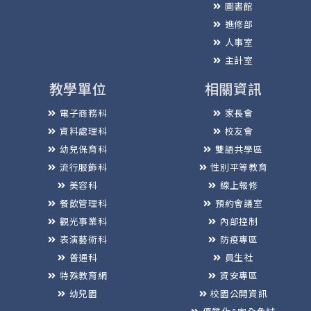
圖書館
進修部
人事室
主計室
教學單位
相關資訊
電子商務科
家長會
資料處理科
校友會
幼兒保育科
雙語共學區
流行服飾科
性別平等教育
美容科
線上報修
餐飲管理科
預約會議室
觀光事業科
內部控制
表演藝術科
防疫專區
普通科
員生社
特殊教育網
資安專區
幼兒園
校園公開資訊