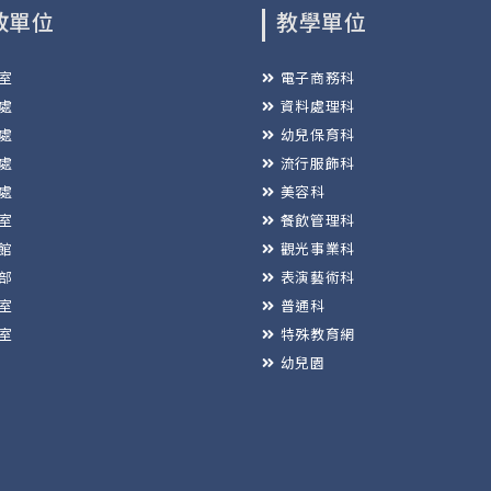
政單位
教學單位
室
電子商務科
處
資料處理科
處
幼兒保育科
處
流行服飾科
處
美容科
室
餐飲管理科
館
觀光事業科
部
表演藝術科
室
普通科
室
特殊教育網
幼兒園