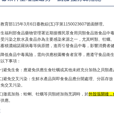
教育部115年3月6日臺教綜(五)字第1150023607號函辦理。
衛生福利部食品藥物管理署近期接獲民眾食用貝類食品致食品中
，受污染之飲水及食品亦為主要感染來源之一，尤其蚵類、牡蠣、
易蓄積濃縮諾羅病毒等病原體，進而引發食品中毒，影響消費者
為降低食品中毒風險，需向供應校園餐食者宣導，應遵守食品衛生
意以下事項：
)避免生食：應避免供應生食牡蠣或其他未經充分加熱之貝類產
)避免交叉污染：生鮮水產品與即食食品應分開處理、分區存放
避免交叉污染。
)澈底加熱：蛤蜊、牡蠣等貝類經加熱烹調時，於
外殼張開後，
可供應。
頁