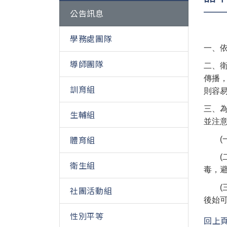
公告訊息
學務處團隊
一、依
導師團隊
二、
傳播
訓育組
則容
三、
生輔組
並注
體育組
(一
(二
衛生組
毒，
(三
社團活動組
後始
性別平等
回上