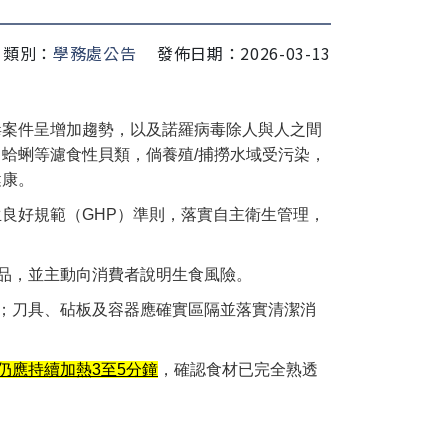
類別：
學務處公告
發佈日期：2026-03-13
毒案件呈增加趨勢，以及諾羅病毒除人與人之間
蛤蜊等濾食性貝類，倘養殖/捕撈水域受污染，
健康。
良好規範（GHP）準則，落實自主衛生管理，
品，並主動向消費者說明生食風險。
；刀具、砧板及容器應確實區隔並落實清潔消
仍應持續加熱3至5分鐘
，確認食材已完全熟透