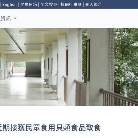
|
English
|
民意信箱
|
全文搜尋
|
校園行事曆
|
登入後台
生資訊
近期接獲民眾食用貝類食品致食