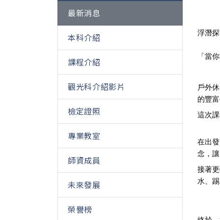
最新消息
浮潛探
本科介紹
「當你
課程介紹
觀光科介紹影片
戶外休
的豐富
檢定證照
這次課
專業教室
在出發
念，讓
師資成員
接著更
水、踢
未來發展
榮譽榜
終於，