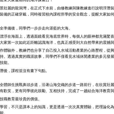
景壯麗的龍洞灣，在正式下水前，由修教練與陳教練進行說明浮潛
裝備的正確穿戴，同時複習校內課程所學的安全觀念，提醒大家如
全準備後，同學們一步步走向湛藍的大海。
漂浮在海面上，透過面鏡看見海底世界時，每個人的眼神都充滿驚
大家第一次如此近距離認識海洋，也真正感受到大自然帶來的震撼
作體驗外，教練們也分享了自己投入水域活動產業的心路歷程，從
持。透過真實的職涯故事，同學們不僅看見水域休閒產業的多元發
技能。
潛後，課程並沒有畫下句點。
全體師生挑戰鼻頭步道，沿著山海交織的步道一路前行，在欣賞壯
有歡笑，更有同學彼此鼓勵、互相扶持，完成了一趟結合海洋教育
技職教育最珍貴的價值。
學習，不只是課本上的知識，更是透過一次次真實體驗，把理論化
能。