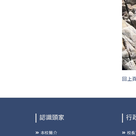
回上
認識頭家
行
本校簡介
校長