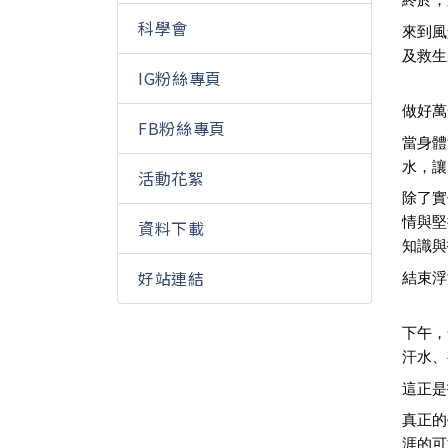
科學會
來到風
及救生
IG粉絲專頁
做好萬
FB粉絲專頁
當身體
水，讓
活動花絮
除了實
情與堅
資料下載
知識與
好站連結
結束浮
下午，
汗水、
這正是
真正的
涯的可