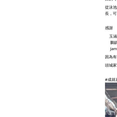
從泳池
長，可
感謝
玉涵
 鵬
 J
因為有
頭城家
#成就