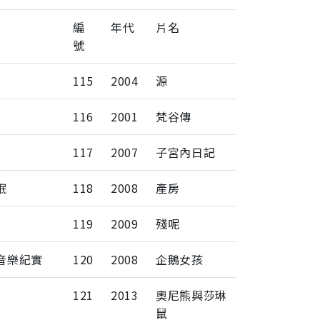
編
年代
片名
號
115
2004
源
116
2001
梵谷傳
117
2007
子宮內日記
眠
118
2008
產房
119
2009
殘呢
音樂紀實
120
2008
企鵝女孩
121
2013
奧尼熊與莎琳
鼠