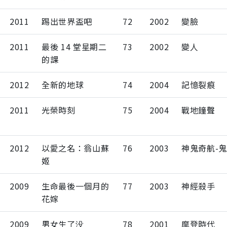
2011
踢出世界盃吧
72
2002
變臉
2011
最後 14 堂星期二
73
2002
變人
的課
2012
全新的地球
74
2004
記憶裂痕
2011
光榮時刻
75
2004
戰地鐘聲
2012
以愛之名：翁山蘇
76
2003
神鬼奇航-
姬
2009
生命最後一個月的
77
2003
神經殺手
花嫁
2009
男女生了没
78
2001
摩登時代