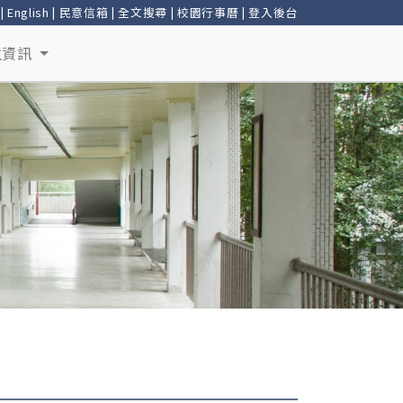
|
English
|
民意信箱
|
全文搜尋
|
校園行事曆
|
登入後台
生資訊