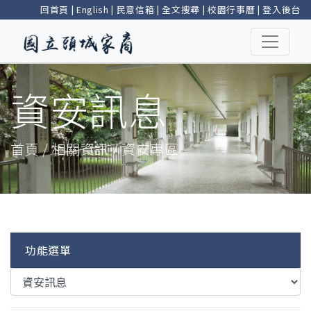
回首頁
|
English
|
民意信箱
|
全文搜尋
|
校園行事曆
|
登入後台
資安訊息
首頁 / 相關資訊 / 資安專區
功能選單