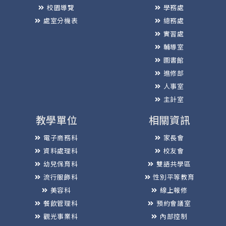
校園導覽
學務處
處室分機表
總務處
實習處
輔導室
圖書館
進修部
人事室
主計室
教學單位
相關資訊
電子商務科
家長會
資料處理科
校友會
幼兒保育科
雙語共學區
流行服飾科
性別平等教育
美容科
線上報修
餐飲管理科
預約會議室
觀光事業科
內部控制