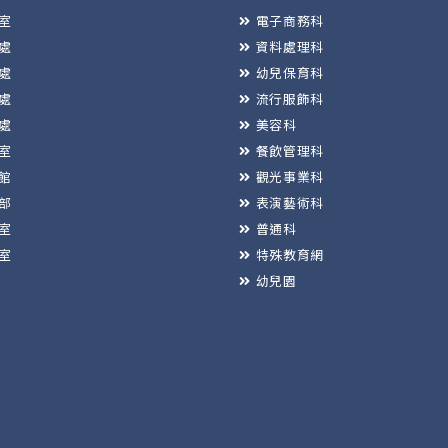
室
電子商務科
處
資料處理科
處
幼兒保育科
處
流行服飾科
處
美容科
室
餐飲管理科
館
觀光事業科
部
表演藝術科
室
普通科
室
特殊教育網
幼兒園