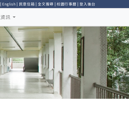
|
English
|
民意信箱
|
全文搜尋
|
校園行事曆
|
登入後台
生資訊