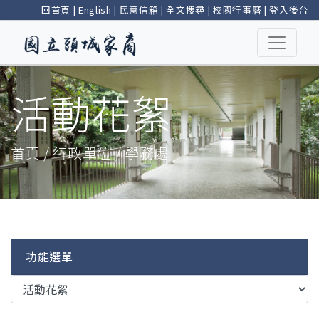
回首頁
|
English
|
民意信箱
|
全文搜尋
|
校園行事曆
|
登入後台
活動花絮
首頁 / 行政單位 / 學務處
功能選單