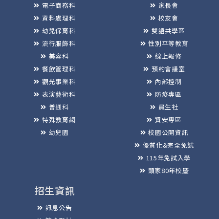
電子商務科
家長會
資料處理科
校友會
幼兒保育科
雙語共學區
流行服飾科
性別平等教育
美容科
線上報修
餐飲管理科
預約會議室
觀光事業科
內部控制
表演藝術科
防疫專區
普通科
員生社
特殊教育網
資安專區
幼兒園
校園公開資訊
優質化&完全免試
115年免試入學
頭家80年校慶
招生資訊
訊息公告