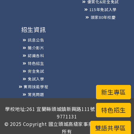
優質化&完全免試
115年免試入學
頭家80年校慶
招生資訊
訊息公告
簡介影片
認識各科
特色招生
完全免試
免試入學
實用技能學程
新生專區
常見問題
榮譽榜
學校地址:261 宜蘭縣頭城鎮新興路111號 / 電話總機:03-
特色招生
9771131
© 2025 Copyright
國立頭城高級家事商業職業學校
版權
雙語共學區
所有