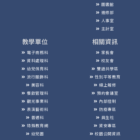
圖書館
進修部
人事室
主計室
教學單位
相關資訊
電子商務科
家長會
資料處理科
校友會
幼兒保育科
雙語共學區
流行服飾科
性別平等教育
美容科
線上報修
餐飲管理科
預約會議室
觀光事業科
內部控制
表演藝術科
防疫專區
普通科
員生社
特殊教育網
資安專區
幼兒園
校園公開資訊