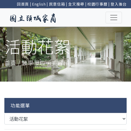
回首頁
|
English
|
民意信箱
|
全文搜尋
|
校園行事曆
|
登入後台
活動花絮
首頁 / 教學單位 / 美容科
功能選單