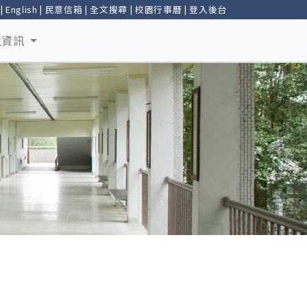
|
English
|
民意信箱
|
全文搜尋
|
校園行事曆
|
登入後台
生資訊