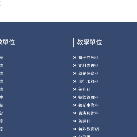
頁
政單位
教學單位
室
電子商務科
處
資料處理科
處
幼兒保育科
處
流行服飾科
處
美容科
室
餐飲管理科
館
觀光事業科
部
表演藝術科
室
普通科
室
特殊教育網
幼兒園