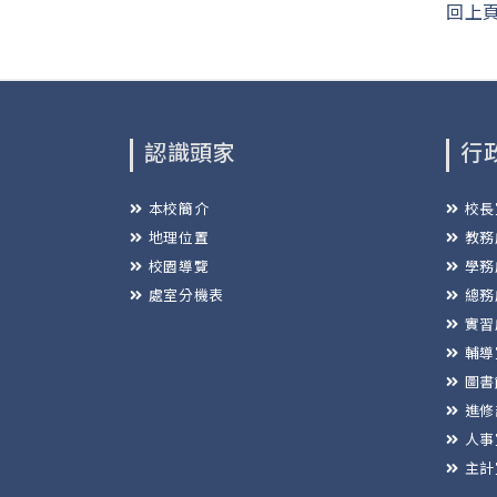
回上
認識頭家
行
本校簡介
校長
地理位置
教務
校園導覽
學務
處室分機表
總務
實習
輔導
圖書
進修
人事
主計