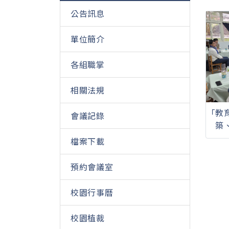
公告訊息
單位簡介
各組職掌
相關法規
「教
會議記錄
築
檔案下載
預約會議室
校園行事曆
校園植裁