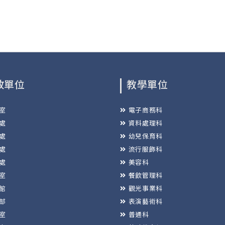
政單位
教學單位
室
電子商務科
處
資料處理科
處
幼兒保育科
處
流行服飾科
處
美容科
室
餐飲管理科
館
觀光事業科
部
表演藝術科
室
普通科