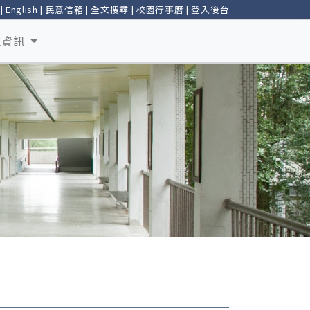
|
English
|
民意信箱
|
全文搜尋
|
校園行事曆
|
登入後台
生資訊