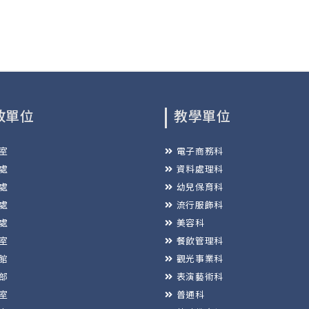
政單位
教學單位
室
電子商務科
處
資料處理科
處
幼兒保育科
處
流行服飾科
處
美容科
室
餐飲管理科
館
觀光事業科
部
表演藝術科
室
普通科