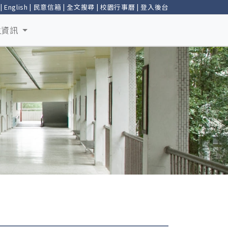
|
English
|
民意信箱
|
全文搜尋
|
校園行事曆
|
登入後台
生資訊