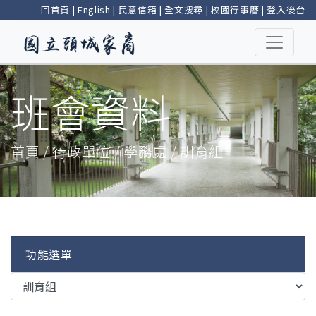
回首頁
|
English
|
民意信箱
|
全文搜尋
|
校園行事曆
|
登入後台
班會資料
首頁 / 行政單位 / 學務處 / 訓育組
功能選單