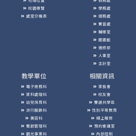
地理位置
教務處
校園導覽
學務處
處室分機表
總務處
實習處
輔導室
圖書館
進修部
人事室
主計室
教學單位
相關資訊
電子商務科
家長會
資料處理科
校友會
幼兒保育科
雙語共學區
流行服飾科
性別平等教育
美容科
線上報修
餐飲管理科
預約會議室
觀光事業科
內部控制