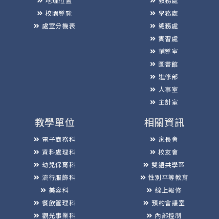
地理位置
教務處
校園導覽
學務處
處室分機表
總務處
實習處
輔導室
圖書館
進修部
人事室
主計室
教學單位
相關資訊
電子商務科
家長會
資料處理科
校友會
幼兒保育科
雙語共學區
流行服飾科
性別平等教育
美容科
線上報修
餐飲管理科
預約會議室
觀光事業科
內部控制