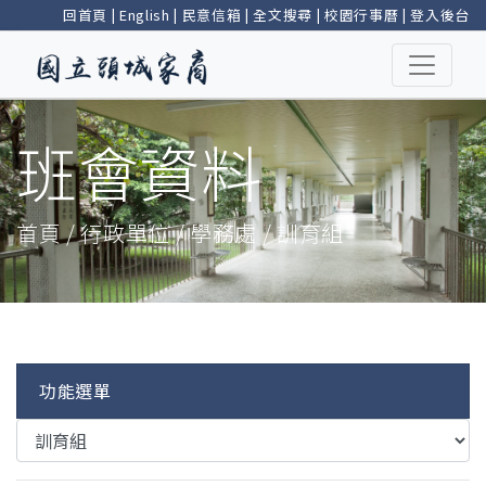
回首頁
|
English
|
民意信箱
|
全文搜尋
|
校園行事曆
|
登入後台
班會資料
首頁 / 行政單位 / 學務處 / 訓育組
功能選單