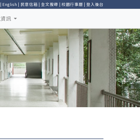
|
English
|
民意信箱
|
全文搜尋
|
校園行事曆
|
登入後台
生資訊