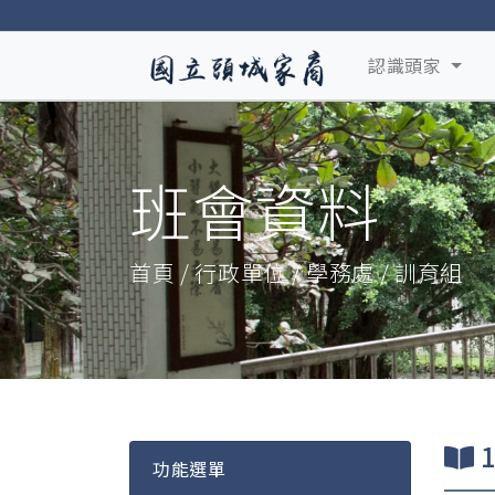
認識頭家
班會資料
首頁 / 行政單位 / 學務處 / 訓育組
功能選單