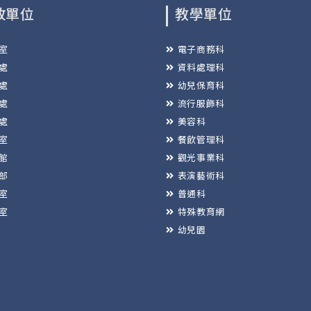
政單位
教學單位
室
電子商務科
處
資料處理科
處
幼兒保育科
處
流行服飾科
處
美容科
室
餐飲管理科
館
觀光事業科
部
表演藝術科
室
普通科
室
特殊教育網
幼兒園