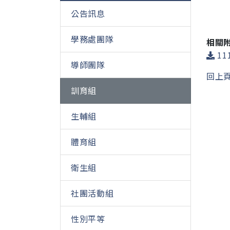
公告訊息
學務處團隊
相關
11
導師團隊
回上
訓育組
生輔組
體育組
衛生組
社團活動組
性別平等