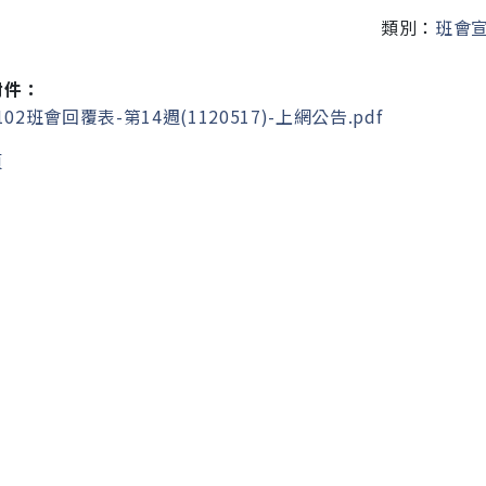
類別：
班會
附件：
102班會回覆表-第14週(1120517)-上網公告.pdf
頁