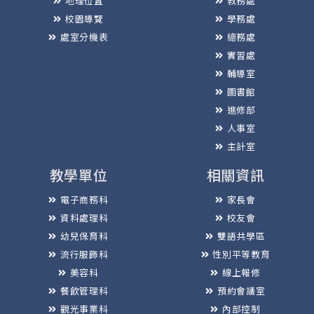
地理位置
教務處
校園導覽
學務處
處室分機表
總務處
實習處
輔導室
圖書館
進修部
人事室
主計室
教學單位
相關資訊
電子商務科
家長會
資料處理科
校友會
幼兒保育科
雙語共學區
流行服飾科
性別平等教育
美容科
線上報修
餐飲管理科
預約會議室
觀光事業科
內部控制