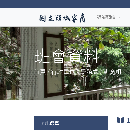
認識頭家
班會資料
首頁 / 行政單位 / 學務處 / 訓育組
功能選單