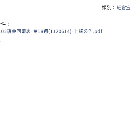
類別：
班會
附件：
102班會回覆表-第18週(1120614)-上網公告.pdf
頁