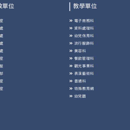
政單位
教學單位
室
電子商務科
處
資料處理科
處
幼兒保育科
處
流行服飾科
處
美容科
室
餐飲管理科
館
觀光事業科
部
表演藝術科
室
普通科
室
特殊教育網
幼兒園