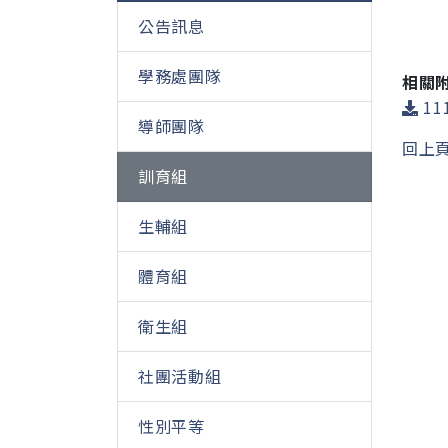
公告訊息
學務處團隊
相關
11
導師團隊
回上
訓育組
生輔組
體育組
衛生組
社團活動組
性別平等