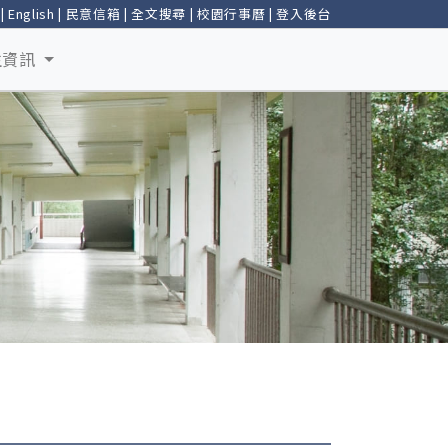
|
English
|
民意信箱
|
全文搜尋
|
校園行事曆
|
登入後台
生資訊