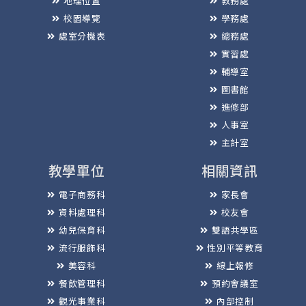
地理位置
教務處
校園導覽
學務處
處室分機表
總務處
實習處
輔導室
圖書館
進修部
人事室
主計室
教學單位
相關資訊
電子商務科
家長會
資料處理科
校友會
幼兒保育科
雙語共學區
流行服飾科
性別平等教育
美容科
線上報修
餐飲管理科
預約會議室
觀光事業科
內部控制