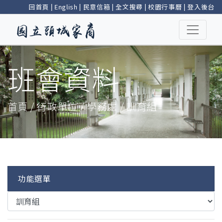
回首頁
|
English
|
民意信箱
|
全文搜尋
|
校園行事曆
|
登入後台
班會資料
首頁 / 行政單位 / 學務處 / 訓育組
功能選單