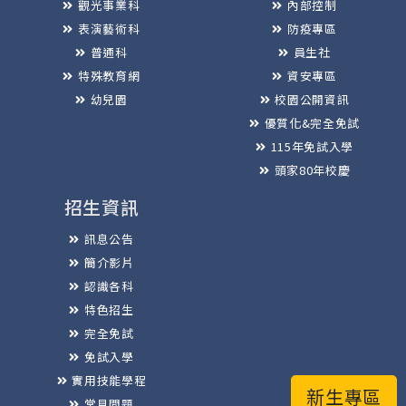
觀光事業科
內部控制
表演藝術科
防疫專區
普通科
員生社
特殊教育網
資安專區
幼兒園
校園公開資訊
優質化&完全免試
115年免試入學
頭家80年校慶
招生資訊
訊息公告
簡介影片
認識各科
特色招生
完全免試
免試入學
實用技能學程
新生專區
常見問題