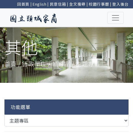
回首頁
|
English
|
民意信箱
|
全文搜尋
|
校園行事曆
|
登入後台
其他
首頁 / 行政單位 / 輔導室 / 主題專區
功能選單