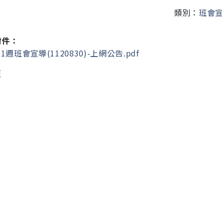
類別：
班會
附件：
1週班會宣導(1120830)-上網公告.pdf
頁