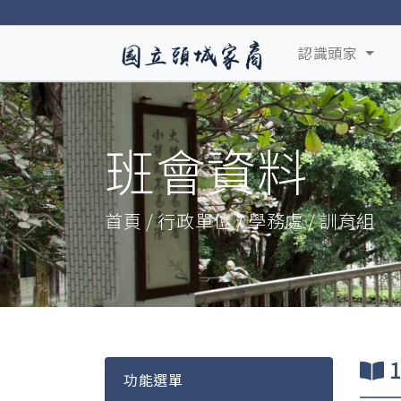
認識頭家
班會資料
首頁 / 行政單位 / 學務處 / 訓育組
功能選單