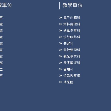
政單位
教學單位
室
電子商務科
處
資料處理科
處
幼兒保育科
處
流行服飾科
處
美容科
室
餐飲管理科
館
觀光事業科
部
表演藝術科
室
普通科
室
特殊教育網
幼兒園