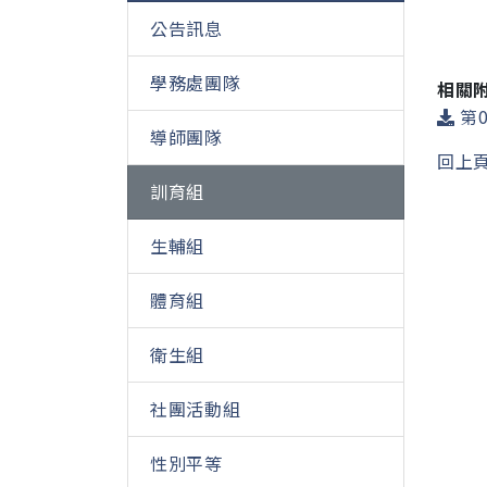
公告訊息
學務處團隊
相關
第0
導師團隊
回上
訓育組
生輔組
體育組
衛生組
社團活動組
性別平等