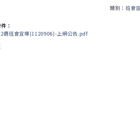
類別：
班會
附件：
2週班會宣導(1120906)-上網公告.pdf
頁