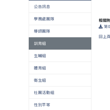
公告訊息
學務處團隊
相關
第0
導師團隊
回上
訓育組
生輔組
體育組
衛生組
社團活動組
性別平等