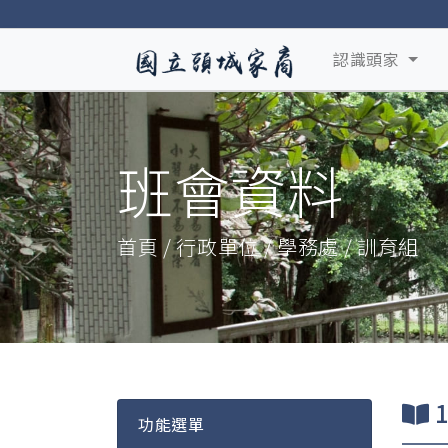
認識頭家
班會資料
首頁 / 行政單位 / 學務處 / 訓育組
功能選單