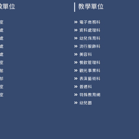
政單位
教學單位
室
電子商務科
處
資料處理科
處
幼兒保育科
處
流行服飾科
處
美容科
室
餐飲管理科
館
觀光事業科
部
表演藝術科
室
普通科
室
特殊教育網
幼兒園