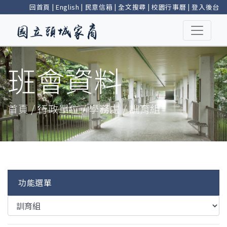
回首頁
|
English
|
民意信箱
|
全文搜尋
|
校園行事曆
|
登入後台
班會資料
首頁 / 行政單位 / 學務處 / 訓育組
功能選單