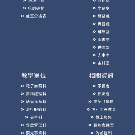
地理位置
教務處
校園導覽
學務處
處室分機表
總務處
實習處
輔導室
圖書館
進修部
人事室
主計室
教學單位
相關資訊
電子商務科
家長會
資料處理科
校友會
幼兒保育科
雙語共學區
流行服飾科
性別平等教育
美容科
線上報修
餐飲管理科
預約會議室
觀光事業科
內部控制