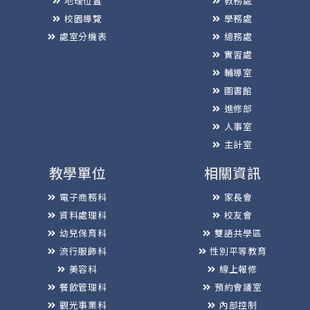
地理位置
教務處
校園導覽
學務處
處室分機表
總務處
實習處
輔導室
圖書館
進修部
人事室
主計室
教學單位
相關資訊
電子商務科
家長會
資料處理科
校友會
幼兒保育科
雙語共學區
流行服飾科
性別平等教育
美容科
線上報修
餐飲管理科
預約會議室
觀光事業科
內部控制