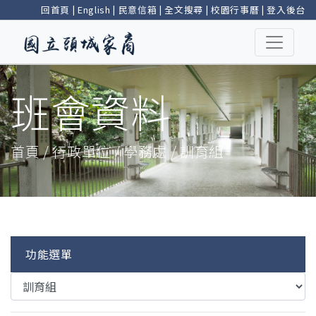
回首頁
|
English
|
民意信箱
|
全文搜尋
|
校園行事曆
|
登入後台
班會資料
首頁 / 行政單位 / 學務處 / 訓育組
功能選單