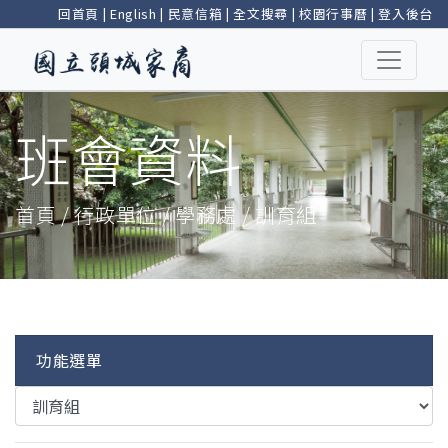
回首頁
|
English
|
民意信箱
|
全文搜尋
|
校園行事曆
|
登入後台
班會資料
首頁 / 行政單位 / 學務處 / 訓育組
功能選單