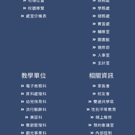
地理位置
教務處
校園導覽
學務處
處室分機表
總務處
實習處
輔導室
圖書館
進修部
人事室
主計室
教學單位
相關資訊
電子商務科
家長會
資料處理科
校友會
幼兒保育科
雙語共學區
流行服飾科
性別平等教育
美容科
線上報修
餐飲管理科
預約會議室
觀光事業科
內部控制