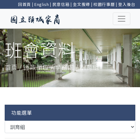
回首頁
|
English
|
民意信箱
|
全文搜尋
|
校園行事曆
|
登入後台
班會資料
首頁 / 行政單位 / 學務處 / 訓育組
功能選單