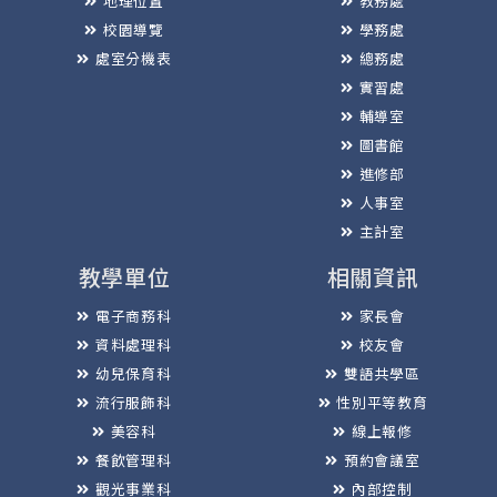
地理位置
教務處
校園導覽
學務處
處室分機表
總務處
實習處
輔導室
圖書館
進修部
人事室
主計室
教學單位
相關資訊
電子商務科
家長會
資料處理科
校友會
幼兒保育科
雙語共學區
流行服飾科
性別平等教育
美容科
線上報修
餐飲管理科
預約會議室
觀光事業科
內部控制