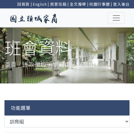
回首頁
|
English
|
民意信箱
|
全文搜尋
|
校園行事曆
|
登入後台
班會資料
首頁 / 行政單位 / 學務處 / 訓育組
功能選單