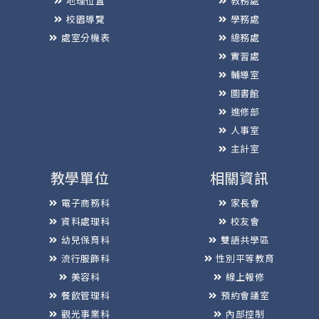
地理位置
教務處
校園導覽
學務處
處室分機表
總務處
實習處
輔導室
圖書館
進修部
人事室
主計室
教學單位
相關資訊
電子商務科
家長會
資料處理科
校友會
幼兒保育科
雙語共學區
流行服飾科
性別平等教育
美容科
線上報修
餐飲管理科
預約會議室
觀光事業科
內部控制