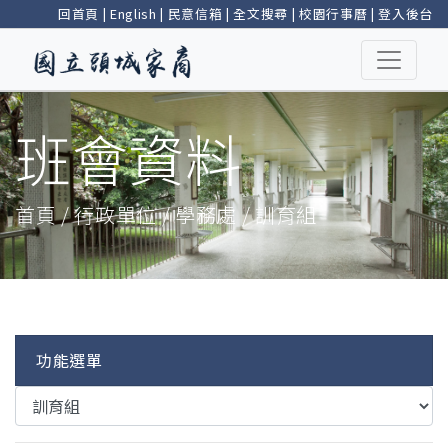
回首頁
|
English
|
民意信箱
|
全文搜尋
|
校園行事曆
|
登入後台
班會資料
首頁 / 行政單位 / 學務處 / 訓育組
功能選單