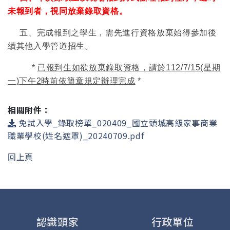
未報到者，視同放棄錄取資格。
五、完成報到之學生，需先進行資格放棄始得參加後
續其他入學管道招生。
*
已報到生如欲放棄錄取資格，請於
112/7/15(星期
一
)
下午2時前依簡章規定辦理完成
*
相關附件：
免試入學_錄取榜單_020409_國立頭城高級家事商業
職業學校(姓名遮罩)_20240709.pdf
回上頁
認識頭家
行政單位