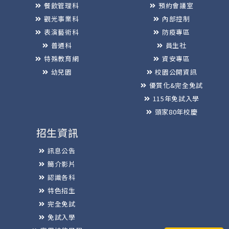
餐飲管理科
預約會議室
觀光事業科
內部控制
表演藝術科
防疫專區
普通科
員生社
特殊教育網
資安專區
幼兒園
校園公開資訊
優質化&完全免試
115年免試入學
頭家80年校慶
招生資訊
訊息公告
簡介影片
認識各科
特色招生
完全免試
免試入學