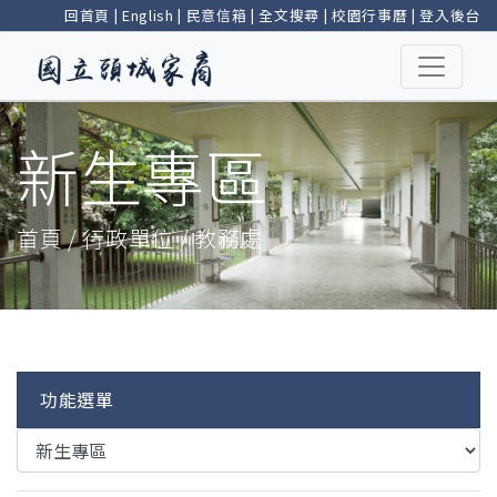
回首頁
|
English
|
民意信箱
|
全文搜尋
|
校園行事曆
|
登入後台
新生專區
首頁 / 行政單位 / 教務處
功能選單