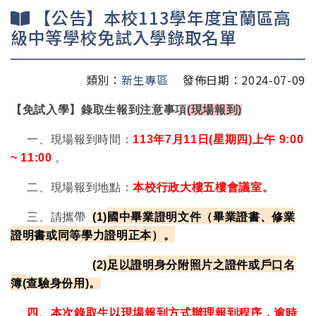
【公告】本校113學年度宜蘭區高
級中等學校免試入學錄取名單
類別：
新生專區
發佈日期：2024-07-09
【免試入學】錄取生報到注意事項
(
現場報到
)
一、現場報到時間：
113
年
7
月
11
日(星期四)上午
9:00
~ 11:00
。
二、現場報到地點：
本校行政大樓五樓會議室。
三、請攜帶
(1)
國中畢業證明文件（畢業證書、修業
證明書或同等學力證明正本）
。
(2)
足以證明身分附照片之證件或戶口名
簿
(
查驗身份用
)
。
四、
本次錄取生以現場報到方式辦理報到程序，
逾時