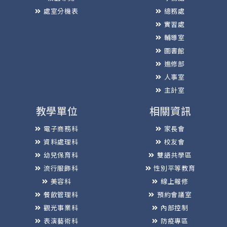
處室分機表
總務處
實習處
輔導室
圖書館
進修部
人事室
主計室
教學單位
相關資訊
電子商務科
家長會
資料處理科
校友會
幼兒保育科
雙語共學區
流行服飾科
性別平等教育
美容科
線上報修
餐飲管理科
預約會議室
觀光事業科
內部控制
表演藝術科
防疫專區