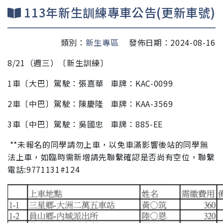
113年新生訓練專車公告(更新車號)
類別：
新生專區
發佈日期：2024-08-16
8/21（週三）
〔新生訓練〕
1車
〔大巴〕
駕駛
：張嘉華
車牌
：KAC-0099
2車〔中巴〕
駕駛：陳慶隆
車牌：KAA-3569
3車〔中巴〕
駕駛：吳國忠
車牌：885-EE
**未報名的同學請勿上車，以免車滿影響後站的同學無
法上車，如臨時需新增請先聯繫確認是否尚有空位，聯繫
電話:9771131#124