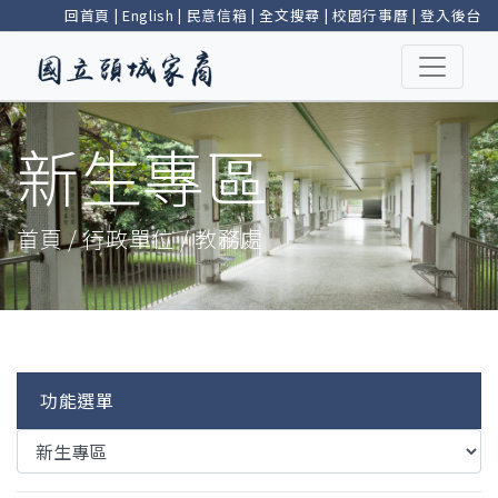
回首頁
|
English
|
民意信箱
|
全文搜尋
|
校園行事曆
|
登入後台
新生專區
首頁 / 行政單位 / 教務處
功能選單