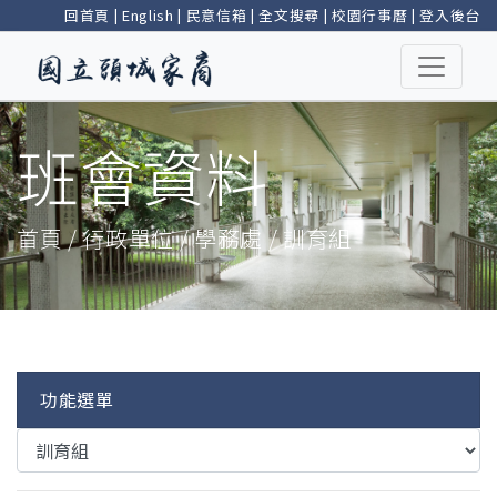
回首頁
|
English
|
民意信箱
|
全文搜尋
|
校園行事曆
|
登入後台
班會資料
首頁 / 行政單位 / 學務處 / 訓育組
功能選單