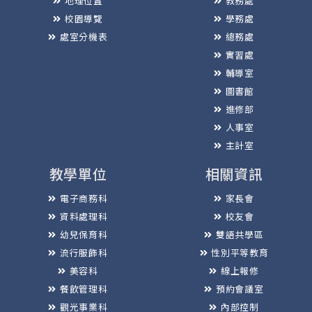
地理位置
教務處
校園導覽
學務處
處室分機表
總務處
實習處
輔導室
圖書館
進修部
人事室
主計室
教學單位
相關資訊
電子商務科
家長會
資料處理科
校友會
幼兒保育科
雙語共學區
流行服飾科
性別平等教育
美容科
線上報修
餐飲管理科
預約會議室
觀光事業科
內部控制