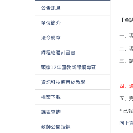
公告訊息
【免
單位簡介
一、
法令規章
二、
課程總體計畫書
三、
頭家12年國教新課綱專區
資訊科技應用於教學
四、
檔案下載
五、
課表查詢
*
已
回上
教師公開授課