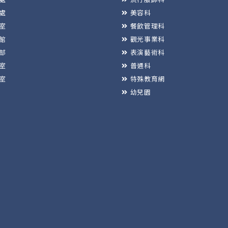
處
美容科
室
餐飲管理科
館
觀光事業科
部
表演藝術科
室
普通科
室
特殊教育網
幼兒園