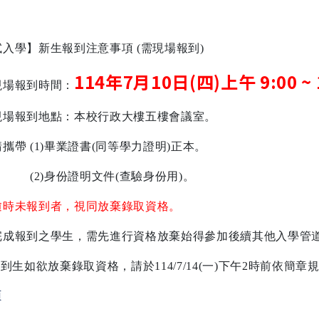
試入學】新生報到注意事項
(
需現場報到
)
114
年7月
10
日(四)上午
9:00 ~ 
現場報到時間：
現場報到地點：本校行政大樓五樓會議室。
請攜帶
(1)
畢業證書
(
同等學力證明
)
正本。
(2)
身份證明文件
(
查驗身份用
)
。
逾時未報到者，視同放棄錄取資格。
完成報到之學生，需先進行資格放棄始得參加後續其他入學管
報到生如欲放棄錄取資格，請於
114/7/14(一
)
下午
2
時前依簡章
頁