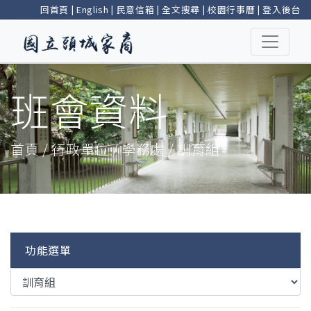
回首頁
|
English
|
民意信箱
|
全文搜尋
|
校園行事曆
|
登入後台
班會資料
首頁 / 行政單位 / 學務處 / 訓育組
功能選單