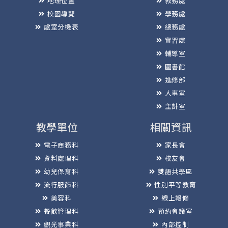
地理位置
教務處
校園導覽
學務處
處室分機表
總務處
實習處
輔導室
圖書館
進修部
人事室
主計室
教學單位
相關資訊
電子商務科
家長會
資料處理科
校友會
幼兒保育科
雙語共學區
流行服飾科
性別平等教育
美容科
線上報修
餐飲管理科
預約會議室
觀光事業科
內部控制