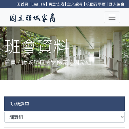
回首頁
|
English
|
民意信箱
|
全文搜尋
|
校園行事曆
|
登入後台
班會資料
首頁 / 行政單位 / 學務處 / 訓育組
功能選單