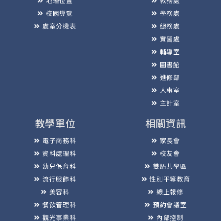
地理位置
教務處
校園導覽
學務處
處室分機表
總務處
實習處
輔導室
圖書館
進修部
人事室
主計室
教學單位
相關資訊
電子商務科
家長會
資料處理科
校友會
幼兒保育科
雙語共學區
流行服飾科
性別平等教育
美容科
線上報修
餐飲管理科
預約會議室
觀光事業科
內部控制