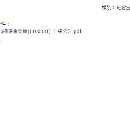
類別：
班會
附件：
6週班會宣導(1100331)-上網公告.pdf
頁