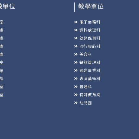
政單位
教學單位
室
電子商務科
處
資料處理科
處
幼兒保育科
處
流行服飾科
處
美容科
室
餐飲管理科
館
觀光事業科
部
表演藝術科
室
普通科
室
特殊教育網
幼兒園