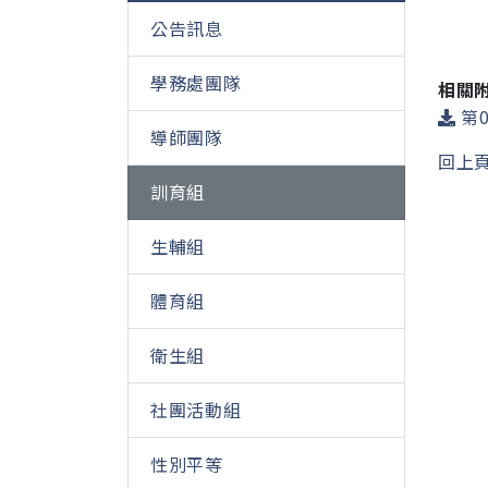
公告訊息
學務處團隊
相關
第0
導師團隊
回上
訓育組
生輔組
體育組
衛生組
社團活動組
性別平等