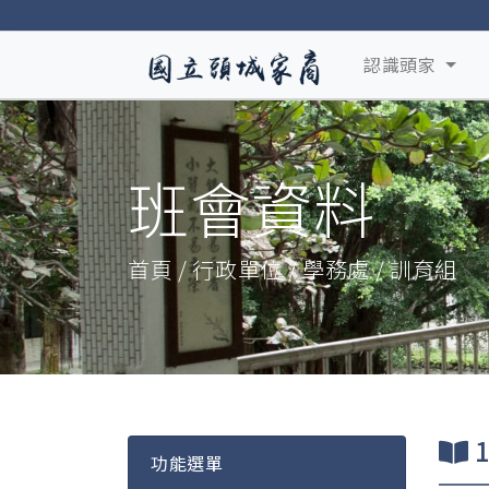
認識頭家
班會資料
首頁 / 行政單位 / 學務處 / 訓育組
功能選單