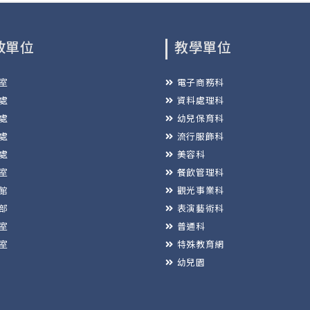
政單位
教學單位
室
電子商務科
處
資料處理科
處
幼兒保育科
處
流行服飾科
處
美容科
室
餐飲管理科
館
觀光事業科
部
表演藝術科
室
普通科
室
特殊教育網
幼兒園