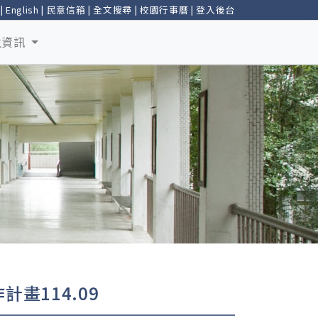
|
English
|
民意信箱
|
全文搜尋
|
校園行事曆
|
登入後台
生資訊
畫114.09