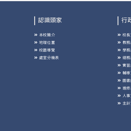
認識頭家
行
本校簡介
校長
地理位置
教務
校園導覽
學務
處室分機表
總務
實習
輔導
圖書
進修
人事
主計