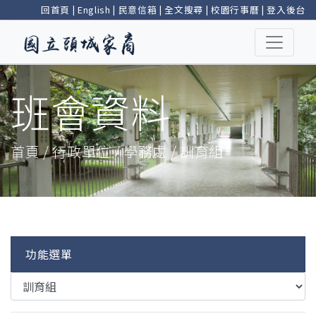
回首頁
|
English
|
民意信箱
|
全文搜尋
|
校園行事曆
|
登入後台
班會資料
首頁 / 行政單位 / 學務處 / 訓育組
功能選單