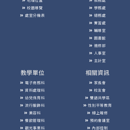
地理位置
教務處
校園導覽
學務處
處室分機表
總務處
實習處
輔導室
圖書館
進修部
人事室
主計室
教學單位
相關資訊
電子商務科
家長會
資料處理科
校友會
幼兒保育科
雙語共學區
流行服飾科
性別平等教育
美容科
線上報修
餐飲管理科
預約會議室
觀光事業科
內部控制