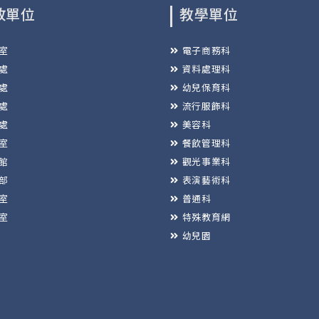
政單位
教學單位
室
電子商務科
處
資料處理科
處
幼兒保育科
處
流行服飾科
處
美容科
室
餐飲管理科
館
觀光事業科
部
表演藝術科
室
普通科
室
特殊教育網
幼兒園