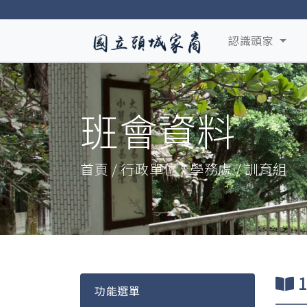
認識頭家
班會資料
首頁 / 行政單位 / 學務處 / 訓育組
功能選單