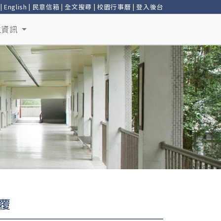
|
English
|
民意信箱
|
全文搜尋
|
校園行事曆
|
登入後台
生資訊
覆