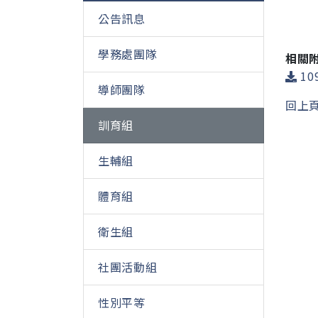
公告訊息
學務處團隊
相關
10
導師團隊
回上
訓育組
生輔組
體育組
衛生組
社團活動組
性別平等