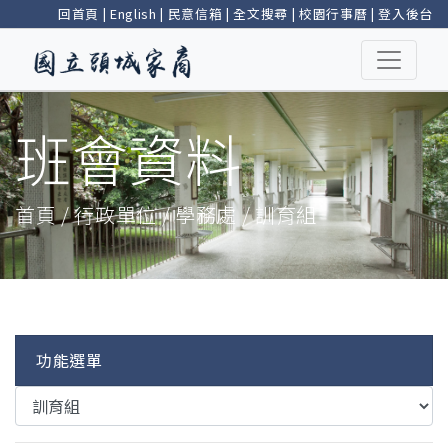
回首頁
|
English
|
民意信箱
|
全文搜尋
|
校園行事曆
|
登入後台
班會資料
首頁 / 行政單位 / 學務處 / 訓育組
功能選單