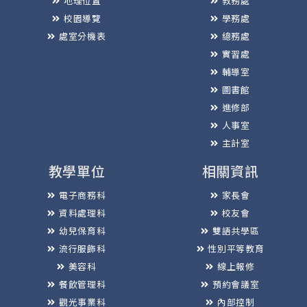
地理位置
教務處
校園導覽
學務處
處室分機表
總務處
實習處
輔導室
圖書館
進修部
人事室
主計室
教學單位
相關資訊
電子商務科
家長會
資料處理科
校友會
幼兒保育科
雙語共學區
流行服飾科
性別平等教育
美容科
線上報修
餐飲管理科
預約會議室
觀光事業科
內部控制